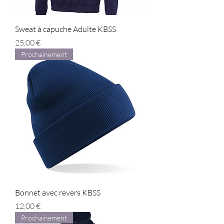
Sweat à capuche Adulte KBSS
Prix
25,00 €
Prochainement
Bonnet avec revers KBSS
Prix
12,00 €
Prochainement