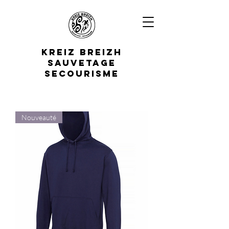
K
REIZ
B
REIZH
S
AUVETAGE
S
ECOURISME
Nouveauté