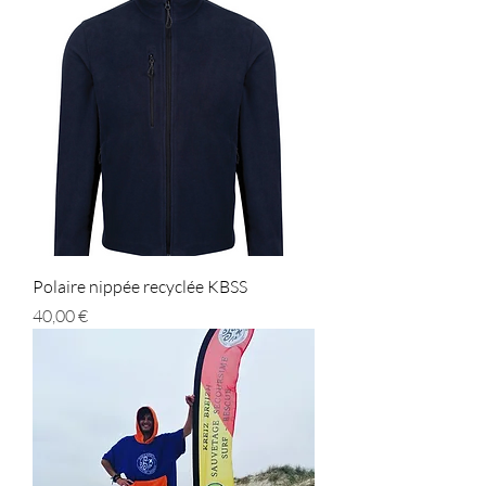
Polaire nippée recyclée KBSS
Prix
40,00 €