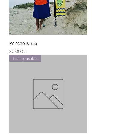
Poncho KBSS
Prix
30,00 €
Indispensable