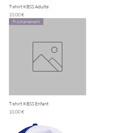
T-shirt KBSS Adulte
Prix
10,00 €
Prochainement
T-shirt KBSS Enfant
Prix
10,00 €