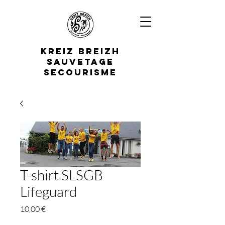
K
REIZ
B
REIZH
S
AUVETAGE
S
ECOURISME
T-shirt SLSGB
Lifeguard
Prix
10,00 €