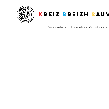
K
REIZ
B
REIZH
S
AU
L'association
Formations Aquatiques