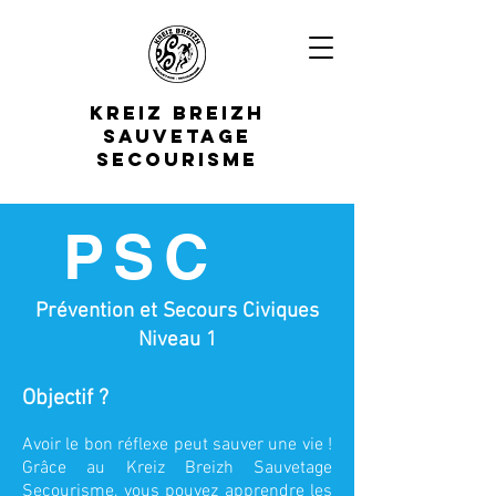
K
REIZ
B
REIZH
S
AUVETAGE
S
ECOURISME
PSC
Prévention et Secours Civiques
Niveau 1
Objectif ?
Avoir le bon réflexe peut sauver une vie !
Grâce au Kreiz Breizh Sauvetage
Secourisme, vous pouvez apprendre les