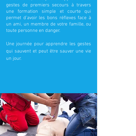
gestes de premiers secours à travers
une formation simple et courte qui
permet d’avoir les bons réflexes face à
un ami, un membre de votre famille, ou
toute personne en danger.
Une
journée
pour apprendre les gestes
qui sauvent et peut être sauver une vie
un jour.