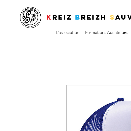
K
REIZ
B
REIZH
S
AU
L'association
Formations Aquatiques