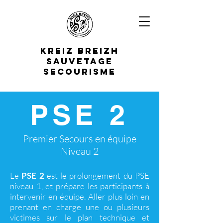
K
REIZ
B
REIZH
S
AUVETAGE
S
ECOURISME
PSE 2
Premier Secours en équipe
Niveau 2
Le
PSE 2
est le prolongement du PSE
niveau 1, et prépare les participants à
intervenir en équipe. Aller plus loin en
prenant en charge une ou plusieurs
victimes sur le plan technique et