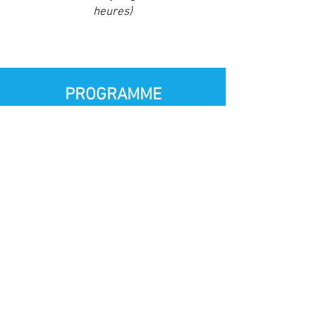
heures)
PROGRAMME​
L'équipier secouriste
L'hygiène et l'asepsie
Les bilans
Les atteintes liées aux circonstances
Les affections spécifiques
Les affections comportementales
Les pansements et les bandages
Les immobilisations
Les relevages
Les brancardages et le transport